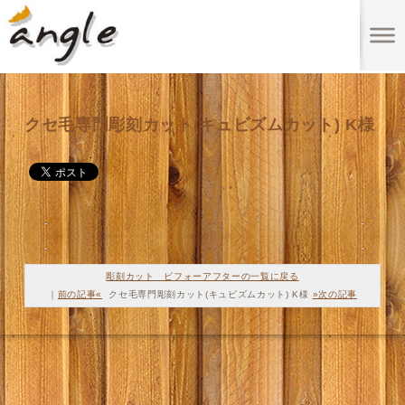
クセ毛専門彫刻カット(キュビズムカット) K様
彫刻カット ビフォーアフターの一覧に戻る
｜
前の記事«
クセ毛専門彫刻カット(キュビズムカット) K様
»次の記事