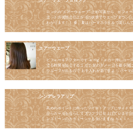
エアーウエーブ☆ロング
ロングの”エアーウエーブ” 上の写真から ビフォ
エットの状態と仕上がりの状態でウエーブダウン（
わかります！！ 春、夏はパーマスタイルで楽しんでみて
エアーウエーブ
ビフォー＆アフターです ａｎｇｌｅの一押しコー
てる時間を短くすることで 髪のダメージを最小限
ウエーブが出るので お手入れが楽ですよ！ パーマの
シンデレラアップ
高めのポイントに作ったツイストアップにサイドや
からカールをちらしてフワフワに仕上げています 
ンストーンのカチューシャも合いますね ｈａｉｒ