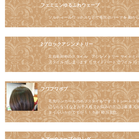
フェミニンゆるふわウェーブ
ソルティールワックスなどで毛先のパーマを 動か
2ブロックアシンメトリー
左右非対称のスタイル アシンメトリー サイドと
スタイルがしまります！ サイドパートでワイルドパー
フワフワボブ
毛先ワンカールのボブスタイルです ストレートスタ
にならない などお手入れでお悩みの方には最適ス
タイルいかがですか！！ hair 時川直也