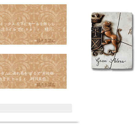
ミックス 左下にカールを散らし
たスタイルです ｈａｉｒ 時川
»
続きを読む
ダムに遅れ毛を まるで”月桂樹
めです ｈａｉｒ 時川直也
»
続きを読む