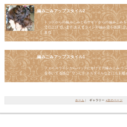
編みこみアップスタイル2
トップからの編みこみと右サイドからの編みこみを
て仕上げています あえてラインや編み目を強調し
直也
編みこみアップスタイル1
フェイスラインからバックにかけて片編みこみ ラン
を巻いてる感じ” ワンピーススタイルなどにもお勧
ホーム
｜
ギャラリー
»次のページ