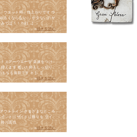
ー、ウエット時、仕上がりです ウ
ゆるくならない） が少ないのが
は！！ ha […]
»
続きを読む
ス！エアーウエーブ 薬液をつけ
に抑えます 乾いた時もしっかり
もちも抜群です ｈ […]
»
続きを読む
アウトライン さまざまなところ
ポイントにサイドに飾りを ライ
 時川直也
»
続きを読む