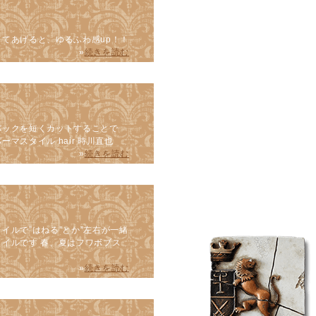
してあげると、ゆるふわ感up！！
»
続きを読む
バックを短くカットすることで
マスタイル hair 時川直也
»
続きを読む
イルで”はねる”とか”左右が一緒
タイルです 春、夏はフワボブス
»
続きを読む