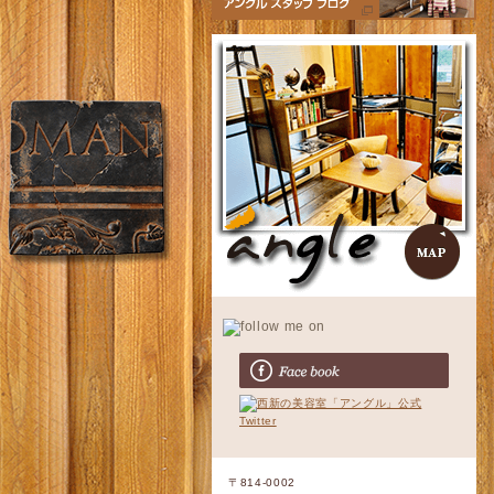
〒814-0002